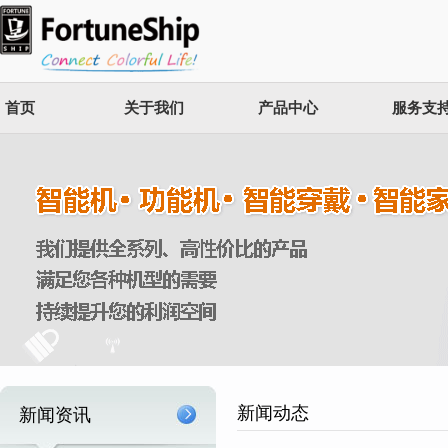
首页
关于我们
产品中心
服务支
新闻动态
新闻资讯