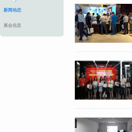
新闻动态
展会信息