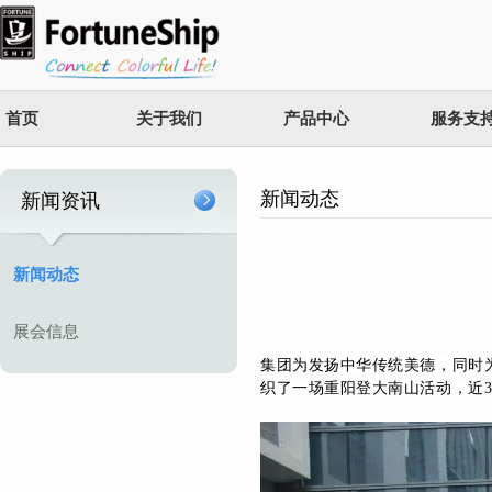
首页
关于我们
产品中心
服务支
新闻动态
新闻资讯
新闻动态
展会信息
集团为发扬中华传统美德，同时
织了一场重阳登大南山活动，近3