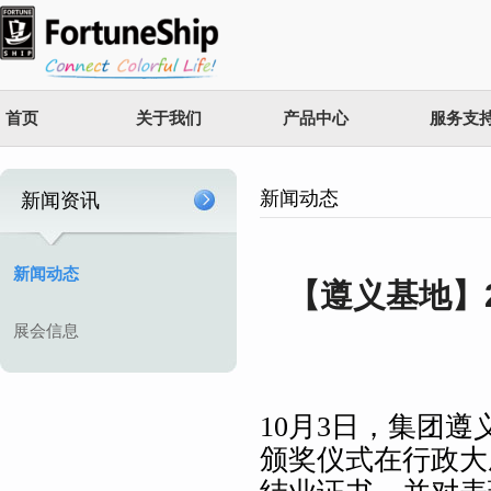
首页
关于我们
产品中心
服务支
新闻动态
新闻资讯
新闻动态
【遵义基地】
展会信息
10月3日，
集团遵
颁奖仪式在行政大