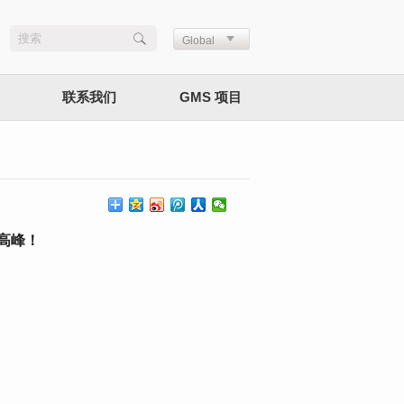
Global
联系我们
GMS 项目
攀高峰！