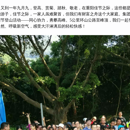
，又到一年九月九，登高、赏菊、踏秋、敬老，在重阳佳节之际，这些都
游子，佳节之际，一家人虽难聚首，但我们有财富之舟这个大家庭。集团总
阳节登山活动——同心协力，勇攀高峰。5公里环山公路至峰顶，我们一起
自然、呼吸新空气，感受大汗淋漓后的轻松快感！