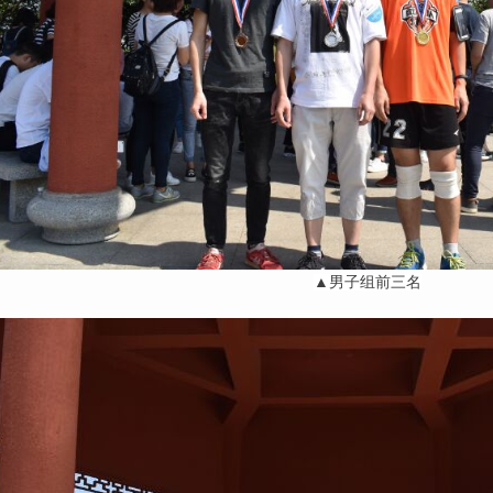
▲男子组前三名