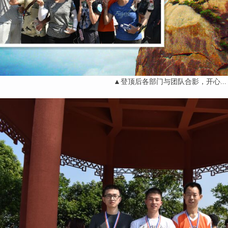
▲登顶后各部门与团队合影，开心...